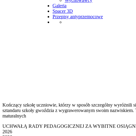
Wychowawcy
Galeria
Spacer 3D
Przepisy antyprzemocowe
Uhonorowani uczniowie
Kończący szkołę uczniowie, którzy w sposób szczególny wyróżnili 
sztandaru szkoły gwoździa z wygrawerowanym swoim nazwiskiem. Te
maturalnych
UCHWAŁĄ RADY PEDAGOGICZNEJ ZA WYBITNE OSIĄGNIĘ
2026