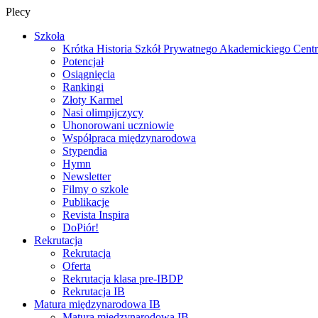
Plecy
Szkoła
Krótka Historia Szkół Prywatnego Akademickiego Cent
Potencjał
Osiągnięcia
Rankingi
Złoty Karmel
Nasi olimpijczycy
Uhonorowani uczniowie
Współpraca międzynarodowa
Stypendia
Hymn
Newsletter
Filmy o szkole
Publikacje
Revista Inspira
DoPiór!
Rekrutacja
Rekrutacja
Oferta
Rekrutacja klasa pre-IBDP
Rekrutacja IB
Matura międzynarodowa IB
Matura międzynarodowa IB