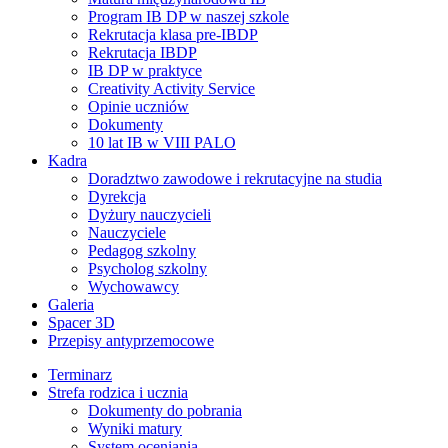
Program IB DP w naszej szkole
Rekrutacja klasa pre-IBDP
Rekrutacja IBDP
IB DP w praktyce
Creativity Activity Service
Opinie uczniów
Dokumenty
10 lat IB w VIII PALO
Kadra
Doradztwo zawodowe i rekrutacyjne na studia
Dyrekcja
Dyżury nauczycieli
Nauczyciele
Pedagog szkolny
Psycholog szkolny
Wychowawcy
Galeria
Spacer 3D
Przepisy antyprzemocowe
Terminarz
Strefa rodzica i ucznia
Dokumenty do pobrania
Wyniki matury
System oceniania