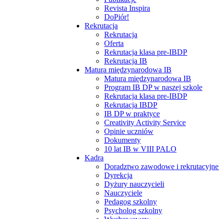
Revista Inspira
DoPiór!
Rekrutacja
Rekrutacja
Oferta
Rekrutacja klasa pre-IBDP
Rekrutacja IB
Matura międzynarodowa IB
Matura międzynarodowa IB
Program IB DP w naszej szkole
Rekrutacja klasa pre-IBDP
Rekrutacja IBDP
IB DP w praktyce
Creativity Activity Service
Opinie uczniów
Dokumenty
10 lat IB w VIII PALO
Kadra
Doradztwo zawodowe i rekrutacyjne 
Dyrekcja
Dyżury nauczycieli
Nauczyciele
Pedagog szkolny
Psycholog szkolny