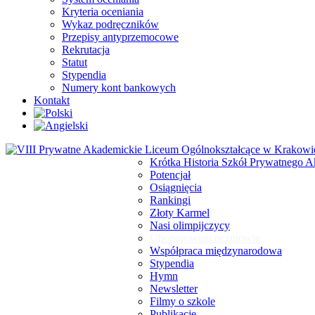
Kryteria oceniania
Wykaz podręczników
Przepisy antyprzemocowe
Rekrutacja
Statut
Stypendia
Numery kont bankowych
Kontakt
Szkoła
Krótka Historia Szkół Prywatnego 
Potencjał
Osiągnięcia
Rankingi
Złoty Karmel
Nasi olimpijczycy
Uhonorowani uczniowie
Współpraca międzynarodowa
Stypendia
Hymn
Newsletter
Filmy o szkole
Publikacje