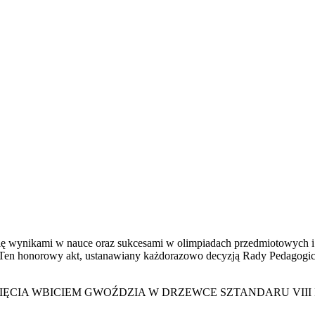
się wynikami w nauce oraz sukcesami w olimpiadach przedmiotowych i
n honorowy akt, ustanawiany każdorazowo decyzją Rady Pedagogiczn
CIA WBICIEM GWOŹDZIA W DRZEWCE SZTANDARU VIII P